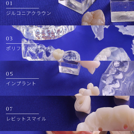
01
ジルコニアクラウン
03
ポリフレックス
05
インプラント
07
レビットスマイル