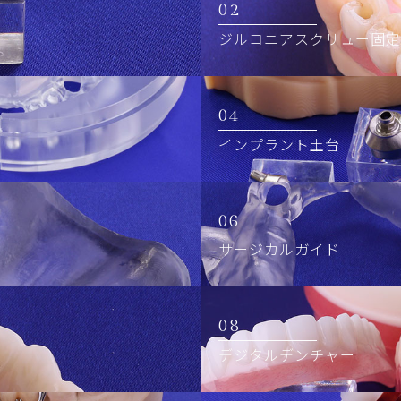
ご注文
02
ジルコニアスクリュー固定
RECRUIT
採用情報
04
インプラント土台
06
サージカルガイド
08
デジタルデンチャー